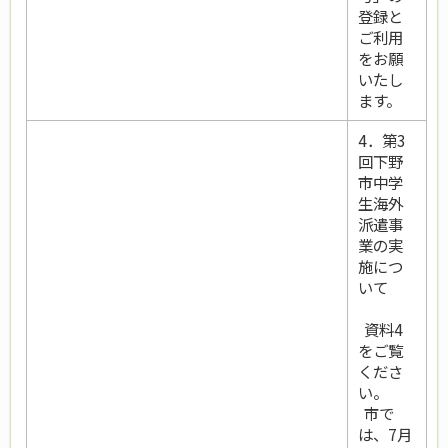
登録と
ご利用
をお願
いたし
ます。
4．第3
回下野
市中学
生海外
派遣事
業の実
施につ
いて
資料4
をご覧
くださ
い。
市で
は、7月