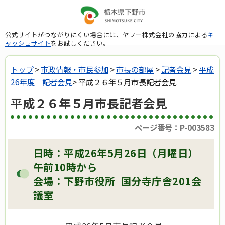
公式サイトがつながりにくい場合には、ヤフー株式会社の協力による
キ
ャッシュサイト
をお試しください。
トップ
>
市政情報・市民参加
>
市長の部屋
>
記者会見
>
平成
26年度 記者会見
> 平成２６年５月市長記者会見
平成２６年５月市長記者会見
ページ番号：P-003583
日時：平成26年5月26日（月曜日）
午前10時から
会場：下野市役所 国分寺庁舎201会
議室