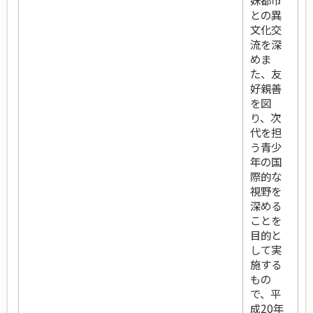
妹都市
との異
文化交
流を深
めま
た、友
好親善
を図
り、次
代を担
う青少
年の国
際的な
視野を
深める
ことを
目的と
して実
施する
もの
で、平
成20年