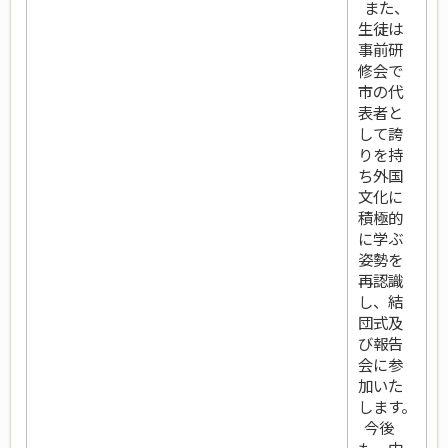
また、
生徒は
事前研
修会で
市の代
表者と
して誇
りを持
ち外国
文化に
積極的
に学ぶ
姿勢を
再認識
し、結
団式及
び報告
会に参
加いた
します。
今後