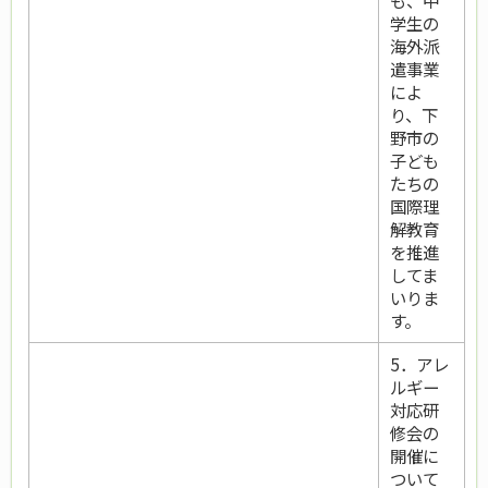
も、中
学生の
海外派
遣事業
によ
り、下
野市の
子ども
たちの
国際理
解教育
を推進
してま
いりま
す。
5．アレ
ルギー
対応研
修会の
開催に
ついて