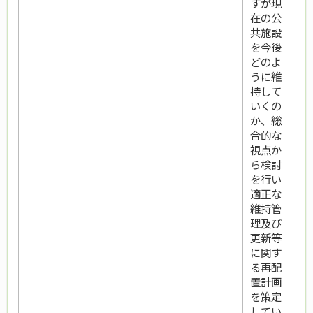
すが現
在の公
共施設
を今後
どのよ
うに維
持して
いくの
か、総
合的な
視点か
ら検討
を行い
適正な
維持管
理及び
更新等
に関す
る再配
置計画
を策定
してい