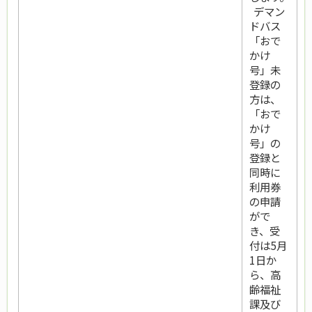
デマン
ドバス
「おで
かけ
号」未
登録の
方は、
「おで
かけ
号」の
登録と
同時に
利用券
の申請
がで
き、受
付は5月
1日か
ら、高
齢福祉
課及び