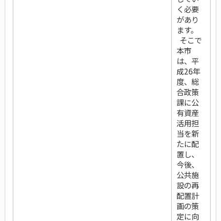
く必要
があり
ます。
そこで
本市
は、平
成26年
度、総
合政策
課に公
有資産
活用担
当を新
たに配
置し、
今後、
公共施
設の再
配置計
画の策
定に向