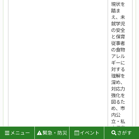
現状を
踏ま
え、未
就学児
の安全
と保育
従事者
の食物
アレル
ギーに
対する
理解を
深め、
対応力
強化を
図るた
め、市
内公
立・私
立保育
メニュー
緊急・防災
イベント
さがす
園の保