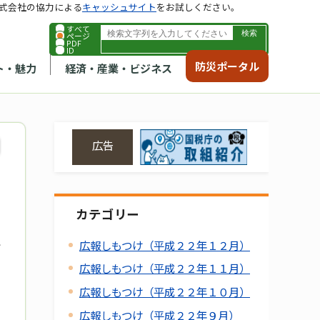
式会社の協力による
キャッシュサイト
をお試しください。
すべて
ページ
PDF
ID
防災ポータル
ト・魅力
経済・産業・ビジネス
広告
カテゴリー
広報しもつけ（平成２２年１２月）
広報しもつけ（平成２２年１１月）
広報しもつけ（平成２２年１０月）
広報しもつけ（平成２２年９月）