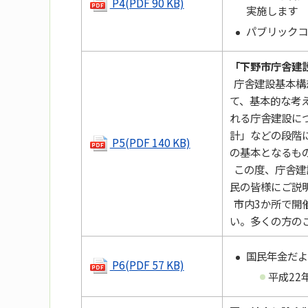
P4(PDF 90 KB)
実施します
パブリックコ
「下野市庁舎建
庁舎建設基本構
て、基本的な考
れる庁舎建設に
計」などの段階
P5(PDF 140 KB)
の基本となるも
この度、庁舎建
民の皆様にご説
市内3か所で開
い。多くの方の
国民年金だよ
P6(PDF 57 KB)
平成22