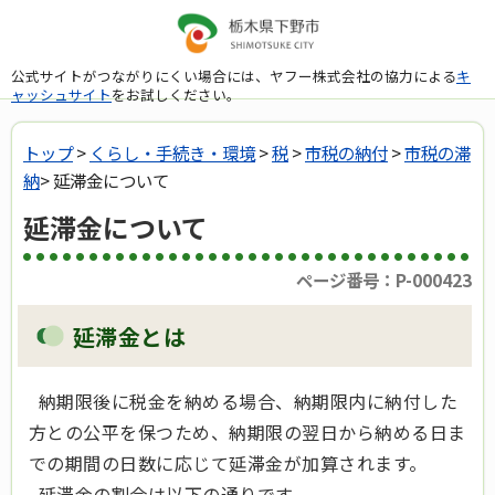
公式サイトがつながりにくい場合には、ヤフー株式会社の協力による
キ
ャッシュサイト
をお試しください。
トップ
>
くらし・手続き・環境
>
税
>
市税の納付
>
市税の滞
納
> 延滞金について
延滞金について
ページ番号：P-000423
延滞金とは
納期限後に税金を納める場合、納期限内に納付した
方との公平を保つため、納期限の翌日から納める日ま
での期間の日数に応じて延滞金が加算されます。
延滞金の割合は以下の通りです。