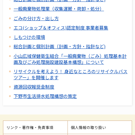
一般廃棄物処理業（収集運搬・荷卸・処分）
ごみの分け方・出し方
エコ(ショップ＆オフィス)認定制度 事業者募集
しもつけの環境
総合計画と個別計画（計画・方針・指針など)
小山広域保健衛生組合「一般廃棄物（ごみ）処理基本計
画及びごみ処理施設建設基本構想」について
リサイクルを考えよう！ 身近なところのリサイクルバス
ツアー」を開催します
資源回収報奨金制度
下野市生活排水処理構想の策定
リンク・著作権・免責事項
個人情報の取り扱い