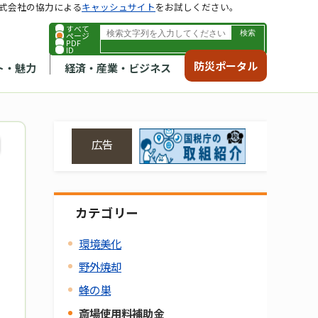
式会社の協力による
キャッシュサイト
をお試しください。
すべて
ページ
PDF
ID
防災ポータル
ト・魅力
経済・産業・ビジネス
広告
カテゴリー
環境美化
野外焼却
蜂の巣
斎場使用料補助金