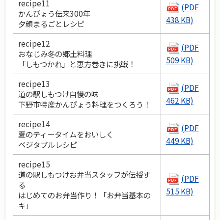
recipe11
(PDF
かんぴょう伝来300年
438 KB)
夕顔まるごとレシピ
recipe12
(PDF
おなじみ冬の郷土料理
509 KB)
「しもつかれ」と恵方巻きに挑戦！
recipe13
(PDF
道の駅しもつけ自慢の味
462 KB)
下野市特産かんぴょう料理をつくろう！
recipe14
(PDF
夏のティータイムをおいしく
449 KB)
ベジタブルレシピ
recipe15
道の駅しもつけお弁当スタッフが伝授す
(PDF
る
515 KB)
はじめてのお弁当作り！「お弁当基本の
キ」