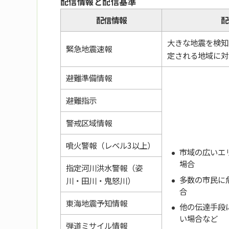
配信情報と配信基準
配信情報
大きな地震を検知
緊急地震速報
定される地域に対
避難準備情報
避難指示
警戒区域情報
噴火警報（レベル3以上）
市域の広いエ
場合
指定河川洪水警報（姿
多数の市民に
川・田川・鬼怒川）
合
東海地震予知情報
他の伝達手段
い場合など
弾道ミサイル情報