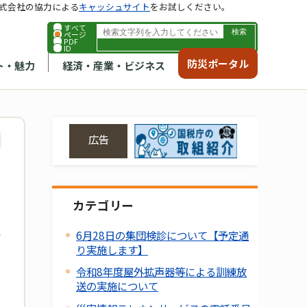
式会社の協力による
キャッシュサイト
をお試しください。
すべて
ページ
PDF
ID
防災ポータル
ト・魅力
経済・産業・ビジネス
広告
カテゴリー
6月28日の集団検診について【予定通
り実施します】
令和8年度屋外拡声器等による訓練放
送の実施について