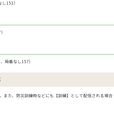
なし151）
7）
ら、局番なし157）
等
。また、防災訓練時などにも【訓練】として配信される場合