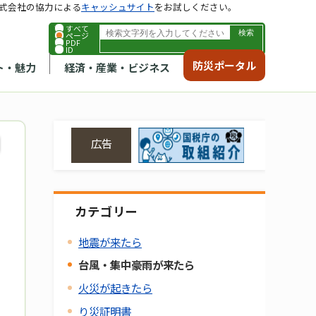
式会社の協力による
キャッシュサイト
をお試しください。
すべて
ページ
PDF
ID
防災ポータル
ト・魅力
経済・産業・ビジネス
広告
カテゴリー
地震が来たら
台風・集中豪雨が来たら
火災が起きたら
り災証明書