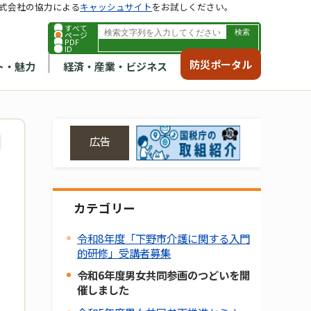
式会社の協力による
キャッシュサイト
をお試しください。
すべて
ページ
PDF
ID
防災ポータル
ト・魅力
経済・産業・ビジネス
広告
カテゴリー
令和8年度「下野市介護に関する入門
的研修」受講者募集
令和6年度男女共同参画のつどいを開
催しました