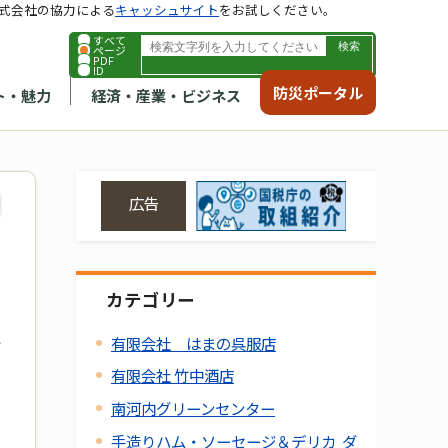
式会社の協力による
キャッシュサイト
をお試しください。
すべて
ページ
PDF
ID
防災ポータル
ト・魅力
経済・産業・ビジネス
広告
カテゴリー
有限会社 はまの呉服店
有限会社 竹中酒店
南河内グリーンセンター
手造りハム・ソーセージ＆デリカ ダ