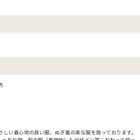
売
さしい着心地の良い服、ぬぎ着の楽な服を扱っております。
しゃれな物、和の服（着物地）もデザイン等こだわって作っ