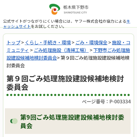
公式サイトがつながりにくい場合には、ヤフー株式会社の協力による
キ
ャッシュサイト
をお試しください。
トップ
>
くらし・手続き・環境
>
ごみ・環境保全
>
施設・コ
ミュニティ
>
ごみ処理施設（清掃工場）
>
下野市ごみ処理施
設建設候補地検討委員会
> 第９回ごみ処理施設建設候補地検
討委員会
第９回ごみ処理施設建設候補地検討
委員会
ページ番号：P-003334
第9回ごみ処理施設建設候補地検討委
員会