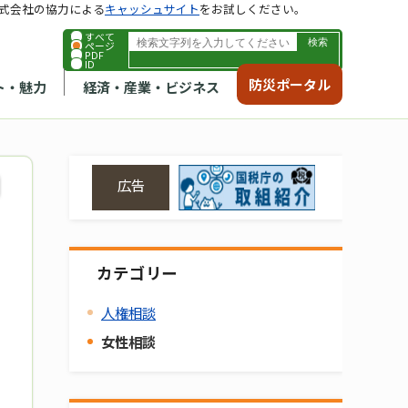
式会社の協力による
キャッシュサイト
をお試しください。
すべて
ページ
PDF
ID
防災ポータル
ト・魅力
経済・産業・ビジネス
広告
カテゴリー
人権相談
女性相談