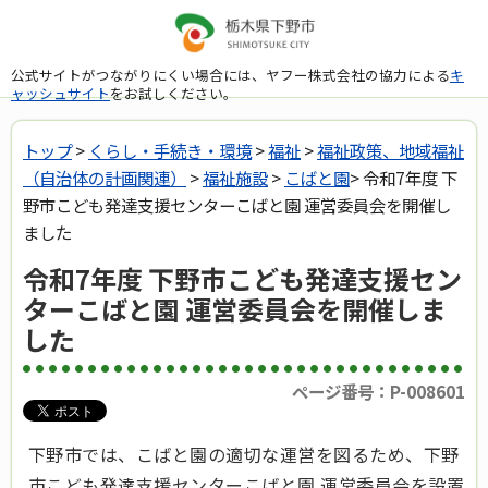
公式サイトがつながりにくい場合には、ヤフー株式会社の協力による
キ
ャッシュサイト
をお試しください。
トップ
>
くらし・手続き・環境
>
福祉
>
福祉政策、地域福祉
（自治体の計画関連）
>
福祉施設
>
こばと園
> 令和7年度 下
野市こども発達支援センターこばと園 運営委員会を開催し
ました
令和7年度 下野市こども発達支援セン
ターこばと園 運営委員会を開催しま
した
ページ番号：P-008601
下野市では、こばと園の適切な運営を図るため、下野
市こども発達支援センターこばと園 運営委員会を設置