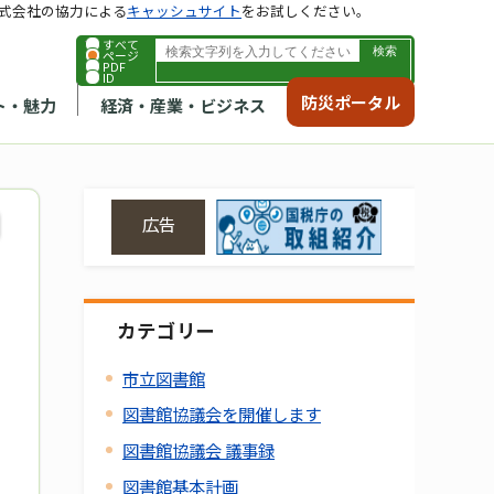
式会社の協力による
キャッシュサイト
をお試しください。
すべて
ページ
PDF
ID
防災ポータル
ト・魅力
経済・産業・ビジネス
広告
カテゴリー
市立図書館
図書館協議会を開催します
図書館協議会 議事録
図書館基本計画