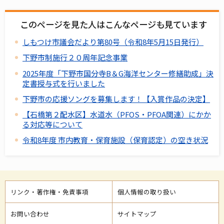
このページを見た人はこんなページも見ています
しもつけ市議会だより第80号（令和8年5月15日発行）
下野市制施行２０周年記念事業
2025年度「下野市国分寺B＆G海洋センター修繕助成」決
定書授与式を行いました
下野市の応援ソングを募集します！【入賞作品の決定】
【石橋第２配水区】水道水（PFOS・PFOA関連）にかか
る対応等について
令和8年度 市内教育・保育施設（保育認定）の空き状況
リンク・著作権・免責事項
個人情報の取り扱い
お問い合わせ
サイトマップ