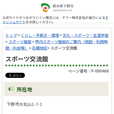
公式サイトがつながりにくい場合には、ヤフー株式会社の協力による
キ
ャッシュサイト
をお試しください。
トップ
>
くらし・手続き・環境
>
文化・スポーツ・生涯学習
>
スポーツ施設
>
市内スポーツ施設のご案内（地図・利用時
間・料金等）
>
石橋地区
> スポーツ交流館
スポーツ交流館
ページ番号：P-000466
所在地
下野市大松山1-7-1