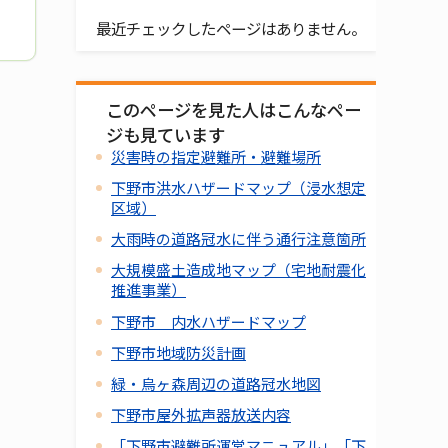
最近チェックしたページはありません。
このページを見た人はこんなペー
ジも見ています
災害時の指定避難所・避難場所
下野市洪水ハザードマップ（浸水想定
区域）
大雨時の道路冠水に伴う通行注意箇所
大規模盛土造成地マップ（宅地耐震化
推進事業）
下野市 内水ハザードマップ
下野市地域防災計画
緑・烏ヶ森周辺の道路冠水地図
下野市屋外拡声器放送内容
「下野市避難所運営マニュアル」「下