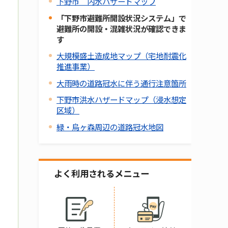
下野市 内水ハザードマップ
「下野市避難所開設状況システム」で
避難所の開設・混雑状況が確認できま
す
大規模盛土造成地マップ（宅地耐震化
推進事業）
大雨時の道路冠水に伴う通行注意箇所
下野市洪水ハザードマップ（浸水想定
区域）
緑・烏ヶ森周辺の道路冠水地図
よく利用されるメニュー