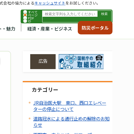
式会社の協力による
キャッシュサイト
をお試しください。
すべて
ページ
PDF
ID
防災ポータル
ト・魅力
経済・産業・ビジネス
広告
カテゴリー
JR自治医大駅 東口、西口エレベー
ターの停止について
道路冠水による通行止めの解除のお知
らせ