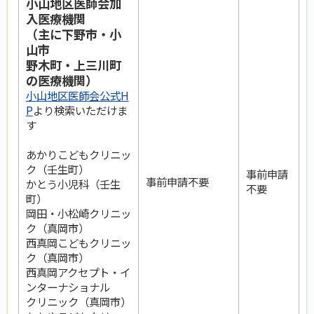
小山地区医師会加
入医療機関
（主に下野市・小
山市
野木町・上三川町
の医療機関）
小山地区医師会公式H
P
より検索いただけま
す
あかりこどもクリニッ
ク（壬生町）
事前申請
事前申請不要
かとう小児科（壬生
不要
町）
岡田・小松崎クリニッ
ク（真岡市）
西真岡こどもクリニッ
ク（真岡市）
西真岡アクセプト・イ
ンターナショナル
クリニック（真岡市）