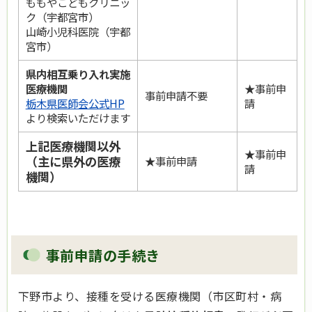
ももやこどもクリニッ
ク（宇都宮市）
山崎小児科医院（宇都
宮市）
県内相互乗り入れ実施
医療機関
★事前申
事前申請不要
栃木県医師会公式HP
請
より検索いただけます
上記医療機関以外
★事前申
（主に県外の医療
★事前申請
請
機関）
事前申請の手続き
下野市より、接種を受ける医療機関（市区町村・病