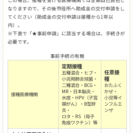
この場合、接種を受ける医療機関では全額自己負担と
なりますので、その後市役所へ助成金の交付申請をし
てください（助成金の交付申請は接種から1年以
内）。
※下表で「★事前申請」に該当する場合は、手続きが
必要です。
事前手続の有無
定期接種
任意接
五種混合・ヒブ・
種
小児用肺炎球菌・
二種混合・BCG・
おたふく
MR・日本脳炎・
かぜ・
接種医療機関
水痘・HPV（子宮
小児等イ
頸がん）・B型肝
ンフルエ
炎・
ンザ
ロタ・RS（母子
免疫ワクチン）等