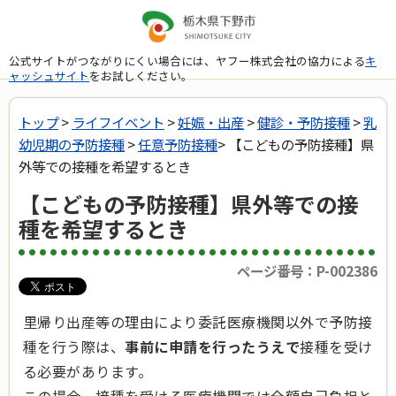
公式サイトがつながりにくい場合には、ヤフー株式会社の協力による
キ
ャッシュサイト
をお試しください。
トップ
>
ライフイベント
>
妊娠・出産
>
健診・予防接種
>
乳
幼児期の予防接種
>
任意予防接種
> 【こどもの予防接種】県
外等での接種を希望するとき
【こどもの予防接種】県外等での接
種を希望するとき
ページ番号：P-002386
里帰り出産等の理由により委託医療機関以外で予防接
種を行う際は、
事前に申請を行ったうえで
接種を受け
る必要があります。