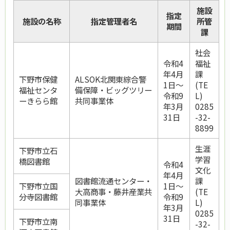
施設
指定
施設の名称
指定管理者名
所管
期間
課
社会
令和4
福祉
年4月
課
下野市保健
ALSOK北関東綜合警
1日～
(TE
福祉センタ
備保障・ビッグツリー
令和9
L)
ーきらら館
共同事業体
年3月
0285
31日
-32-
8899
生涯
下野市立石
学習
橋図書館
令和4
文化
年4月
図書館流通センター・
課
下野市立国
1日～
大高商事・藤井産業共
(TE
分寺図書館
令和9
同事業体
L)
年3月
0285
31日
下野市立南
-32-