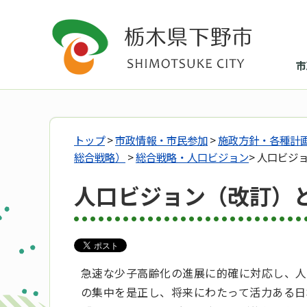
市
トップ
>
市政情報・市民参加
>
施政方針・各種計
総合戦略）
>
総合戦略・人口ビジョン
> 人口ビ
人口ビジョン（改訂）
急速な少子高齢化の進展に的確に対応し、人
の集中を是正し、将来にわたって活力ある日本