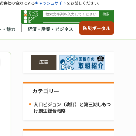
式会社の協力による
キャッシュサイト
をお試しください。
すべて
ページ
PDF
ID
防災ポータル
ト・魅力
経済・産業・ビジネス
広告
カテゴリー
人口ビジョン（改訂）と第三期しもつ
け創生総合戦略