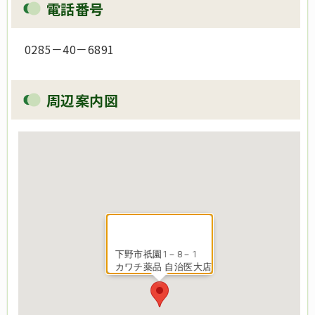
電話番号
0285－40－6891
周辺案内図
下野市祇園1－8－1
カワチ薬品 自治医大店