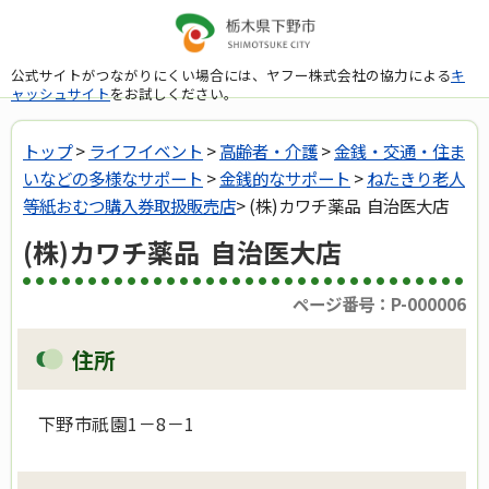
公式サイトがつながりにくい場合には、ヤフー株式会社の協力による
キ
ャッシュサイト
をお試しください。
トップ
>
ライフイベント
>
高齢者・介護
>
金銭・交通・住ま
いなどの多様なサポート
>
金銭的なサポート
>
ねたきり老人
等紙おむつ購入券取扱販売店
> (株)カワチ薬品 自治医大店
(株)カワチ薬品 自治医大店
ページ番号：P-000006
住所
下野市祇園1－8－1