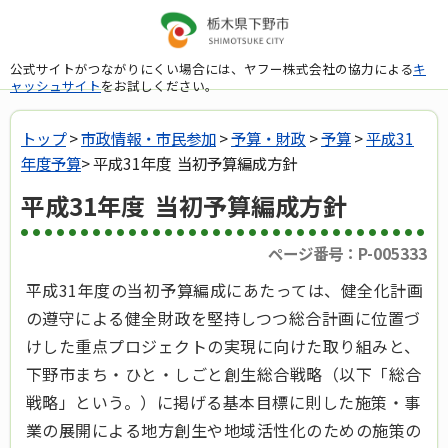
公式サイトがつながりにくい場合には、ヤフー株式会社の協力による
キ
ャッシュサイト
をお試しください。
トップ
>
市政情報・市民参加
>
予算・財政
>
予算
>
平成31
年度予算
> 平成31年度 当初予算編成方針
平成31年度 当初予算編成方針
ページ番号：P-005333
平成31年度の当初予算編成にあたっては、健全化計画
の遵守による健全財政を堅持しつつ総合計画に位置づ
けした重点プロジェクトの実現に向けた取り組みと、
下野市まち・ひと・しごと創生総合戦略（以下「総合
戦略」という。）に掲げる基本目標に則した施策・事
業の展開による地方創生や地域活性化のための施策の