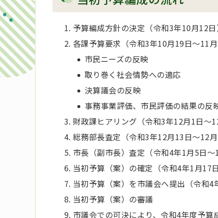
予算編成方針の決定（令和3年10月12日
各課予算要求（令和3年10月19日～11月
市民ニーズの反映
取り巻く社会情勢への適応
決算議会の反映
事務事業評価、市民評価の結果の反
財政課ヒアリング（令和3年12月1日～1
総務部長査定（令和3年12月13日～12月
市長（副市長）査定（令和4年1月5日～
当初予算（案）の確定（令和4年1月17
当初予算（案）を市議会へ提出（令和4
当初予算（案）の審議
市議会での可決により、令和4年度予算成