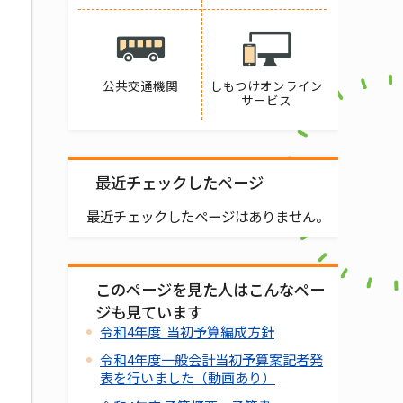
公共交通機関
しもつけオンライン
サービス
最近チェックしたページ
最近チェックしたページはありません。
このページを見た人はこんなペー
ジも見ています
令和4年度 当初予算編成方針
令和4年度一般会計当初予算案記者発
表を行いました（動画あり）