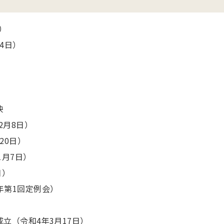
）
4日）
映
2月8日）
20日）
1月7日）
日）
年第1回定例会）
立（令和4年3月17日）