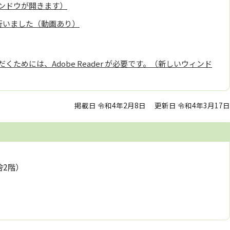
ィンドウが開きます）
行いました（動画あり）
くためには、Adobe Reader が必要です。（新しいウィンド
掲載日 令和4年2月8日
更新日 令和4年3月17日
舎2階）