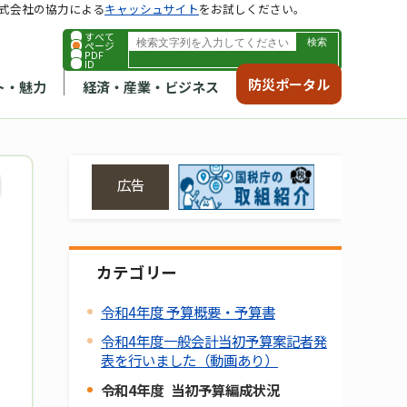
式会社の協力による
キャッシュサイト
をお試しください。
すべて
ページ
PDF
ID
防災ポータル
ト・魅力
経済・産業・ビジネス
広告
カテゴリー
令和4年度 予算概要・予算書
令和4年度一般会計当初予算案記者発
表を行いました（動画あり）
令和4年度 当初予算編成状況