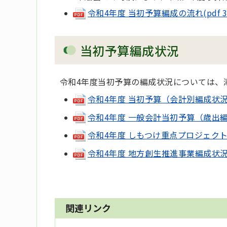
令和4年度 当初予算編成の流れ(pdf 30
当初予算編成状況
令和4年度当初予算の編成状況については、
令和4年度 当初予算（会計別編成状況）(p
令和4年度 一般会計当初予算（歳出編成状況
令和4年度 しもつけ重点プロジェクト事業
令和4年度 地方創生推進事業編成状況(pd
関連リンク