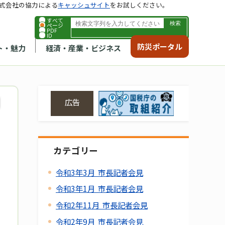
式会社の協力による
キャッシュサイト
をお試しください。
すべて
ページ
PDF
ID
防災ポータル
ト・魅力
経済・産業・ビジネス
広告
カテゴリー
令和3年3月 市長記者会見
令和3年1月 市長記者会見
令和2年11月 市長記者会見
令和2年9月 市長記者会見