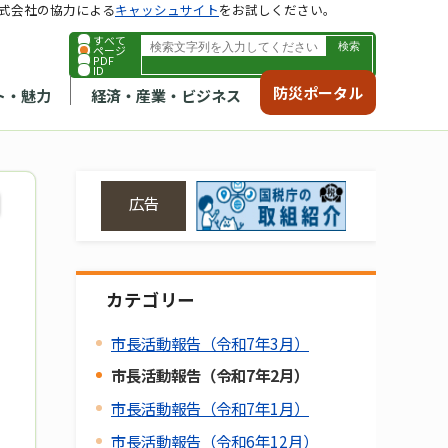
式会社の協力による
キャッシュサイト
をお試しください。
すべて
ページ
PDF
ID
防災ポータル
ト・魅力
経済・産業・ビジネス
広告
カテゴリー
市長活動報告（令和7年3月）
市長活動報告（令和7年2月）
市長活動報告（令和7年1月）
市長活動報告（令和6年12月）