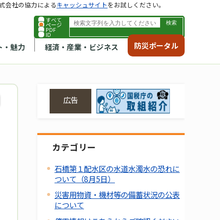
式会社の協力による
キャッシュサイト
をお試しください。
すべて
ページ
PDF
ID
防災ポータル
ト・魅力
経済・産業・ビジネス
広告
カテゴリー
石橋第１配水区の水道水濁水の恐れに
ついて（8月5日）
災害用物資・機材等の備蓄状況の公表
について