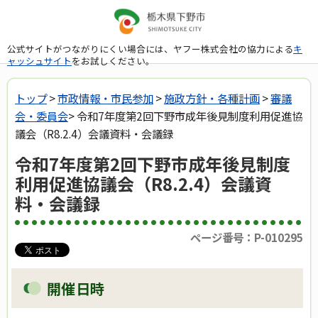
公式サイトがつながりにくい場合には、ヤフー株式会社の協力による
キ
ャッシュサイト
をお試しください。
トップ
>
市政情報・市民参加
>
施政方針・各種計画
>
審議
会・委員会
> 令和7年度第2回下野市成年後見制度利用促進協
議会（R8.2.4）会議資料・会議録
令和7年度第2回下野市成年後見制度
利用促進協議会（R8.2.4）会議資
料・会議録
ページ番号：P-010295
開催日時