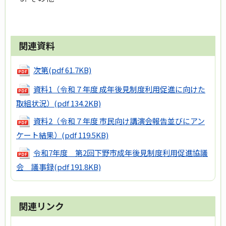
関連資料
次第
(pdf 61.7KB)
資料1（令和７年度 成年後見制度利用促進に向けた
取組状況）
(pdf 134.2KB)
資料2（令和７年度 市民向け講演会報告並びにアン
ケート結果）
(pdf 119.5KB)
令和7年度 第2回下野市成年後見制度利用促進協議
会 議事録
(pdf 191.8KB)
関連リンク