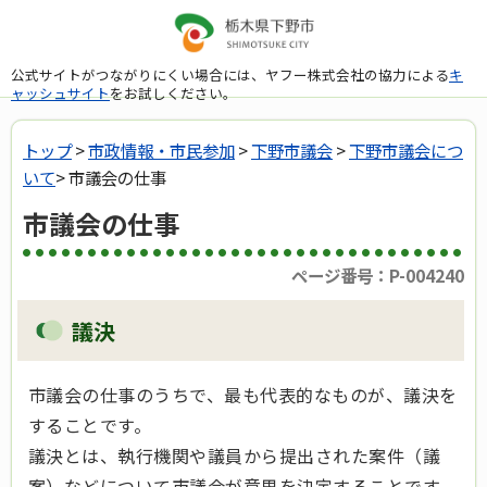
公式サイトがつながりにくい場合には、ヤフー株式会社の協力による
キ
ャッシュサイト
をお試しください。
トップ
>
市政情報・市民参加
>
下野市議会
>
下野市議会につ
いて
> 市議会の仕事
市議会の仕事
ページ番号：P-004240
議決
市議会の仕事のうちで、最も代表的なものが、議決を
することです。
議決とは、執行機関や議員から提出された案件（議
案）などについて市議会が意思を決定することです。