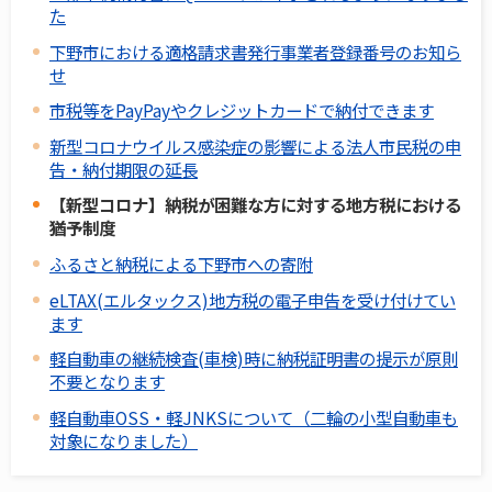
た
下野市における適格請求書発行事業者登録番号のお知ら
せ
市税等をPayPayやクレジットカードで納付できます
新型コロナウイルス感染症の影響による法人市民税の申
告・納付期限の延長
【新型コロナ】納税が困難な方に対する地方税における
猶予制度
ふるさと納税による下野市への寄附
eLTAX(エルタックス)地方税の電子申告を受け付けてい
ます
軽自動車の継続検査(車検)時に納税証明書の提示が原則
不要となります
軽自動車OSS・軽JNKSについて（二輪の小型自動車も
対象になりました）