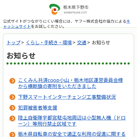
公式サイトがつながりにくい場合には、ヤフー株式会社の協力による
キ
ャッシュサイト
をお試しください。
トップ
>
くらし・手続き・環境
>
交通
> お知らせ
お知らせ
こくみん共済coop小山・栃木地区運営委員会様
から横断旗の寄附をいただきました
下野スマートインターチェンジ工事整備状況
犯罪被害者等支援
陸上自衛隊宇都宮駐屯地周辺は小型無人機（ドロ
ーン）等飛行禁止区域です
栃木県自転車の安全で適正な利用の促進に関する