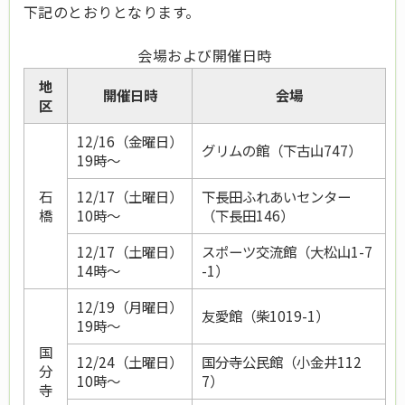
下記のとおりとなります。
会場および開催日時
地
開催日時
会場
区
12/16（金曜日）
グリムの館（下古山747）
19時～
石
12/17（土曜日）
下長田ふれあいセンター
橋
10時～
（下長田146）
12/17（土曜日）
スポーツ交流館（大松山1-7
14時～
-1）
12/19（月曜日）
友愛館（柴1019-1）
19時～
国
12/24（土曜日）
国分寺公民館（小金井112
分
10時～
7）
寺