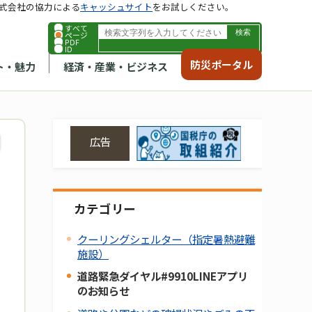
式会社の協力による
キャッシュサイト
をお試しください。
すべて
ページ
PDF
ID
防災ポータル
ト・魅力
経済・産業・ビジネス
広告
カテゴリー
クーリングシェルター（指定暑熱避難
施設）
道路緊急ダイヤル#9910LINEアプリ
のお知らせ