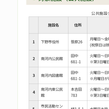
公共施設
施設名
住所
月曜日～金
1
下野市役所
笹原26
(祝祭日は
田中
火曜日～日
2
南河内公民館
681-1
※第3日曜
田中
火曜日～日
3
南河内図書館
681-1
※月曜日が
南河内東公民
本吉田
火曜日～日
4
館
783
※第3日曜
市民活動セン
5
緑3-5-1
水曜日を除