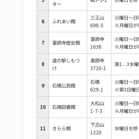
ター
三王山
火曜日～日
6
ふれあい館
698-5
※月曜日が
薬師寺
火曜日～日
7
薬師寺歴史館
1636
※月曜日が
道の駅しもつ
薬師寺
8
第1、3水
け
3720-1
石橋
火曜日～日
9
石橋公民館
629-1
※第3日曜
大松山
火曜日～日
10
石橋図書館
1-7-3
※月曜日が
下古山
11
きらら館
水曜日を除
1220