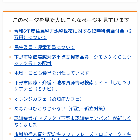
このページを見た人はこんなページも見ています
令和6年度住民税非課税世帯に対する臨時特別給付金（3
万円）について
民生委員・児童委員について
下野市物価高騰対応重点支援商品券「シモツケくらしウ
ッテツ券」の配付
地域・こども食堂を開催しています
下野市医療・介護・地域資源情報検索サイト『しもつけ
ケアナビ（Ｓナビ）』
オレンジカフェ（認知症カフェ）
あなたはひとりじゃない（孤独・孤立対策）
認知症ガイドブック（下野市認知症ケアパス）が新しく
なりました
市制施行20周年記念キャッチフレーズ・ロゴマーク・キ