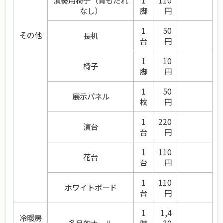
演奏用椅子（背もたれ
1
110
なし）
脚
円
1
50
その他
長机
台
円
1
10
椅子
脚
円
1
50
展示パネル
枚
円
1
220
演台
台
円
1
110
花台
台
円
1
110
ホワイトボード
台
円
1
1,4
冷暖房