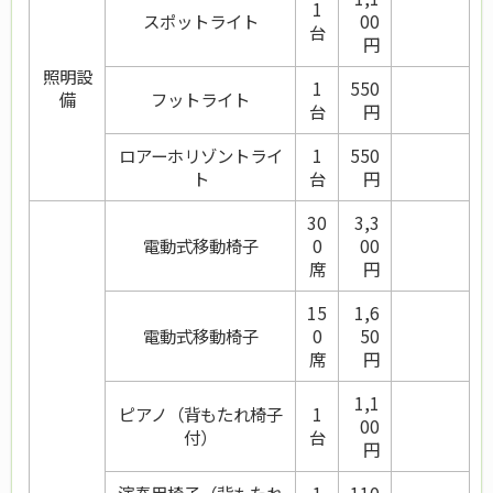
1
スポットライト
00
台
円
照明設
1
550
備
フットライト
台
円
ロアーホリゾントライ
1
550
ト
台
円
30
3,3
電動式移動椅子
0
00
席
円
15
1,6
電動式移動椅子
0
50
席
円
1,1
ピアノ（背もたれ椅子
1
00
付）
台
円