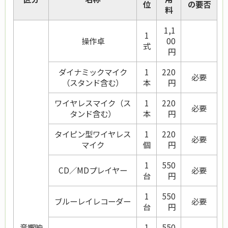
位
の要否
料
1,1
1
操作卓
00
式
円
ダイナミックマイク
1
220
必要
（スタンド含む）
本
円
ワイヤレスマイク（ス
1
220
必要
タンド含む）
本
円
タイピン型ワイヤレス
1
220
必要
マイク
個
円
1
550
CD／MDプレイヤー
必要
台
円
1
550
ブルーレイレコーダー
必要
台
円
音響映
1
550