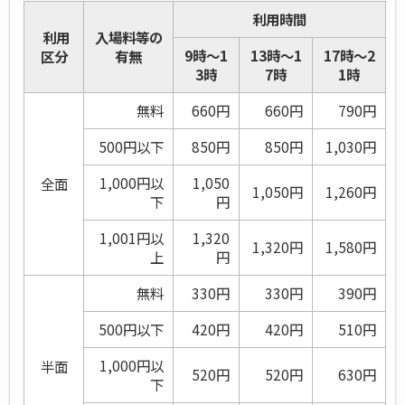
利用時間
利用
入場料等の
9時～1
13時～1
17時～2
区分
有無
3時
7時
1時
無料
660
円
660
円
790
円
500円以下
850
円
850
円
1,030
円
1,000円以
1,050
全面
1,050円
1,260
円
下
円
1,001円以
1,320
1,320
円
1,580
円
上
円
無料
330
円
330
円
390
円
500円以下
420
円
420
円
510
円
1,000円以
半面
520
円
520
円
630
円
下