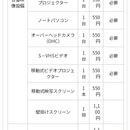
プロジェクター
必要
像設備
台
円
1
550
ノートパソコン
必要
台
円
オーバーヘッドカメラ
1
550
必要
（OHC）
台
円
1
550
S－VHSビデオ
必要
台
円
移動式ビデオプロジェ
1
550
必要
クター
台
円
1
550
移動式映写スクリーン
本
円
1,1
1
壁掛けスクリーン
00
掛
円
1,1