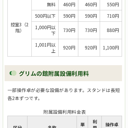
無料
460
円
460
円
550
円
500円以下
590
円
590
円
710
円
控室3（2
1,000円以
730円
730円
880円
階）
下
1,001円以
920円
920
円
1,100
円
上
グリムの館附属設備利用料
一部操作卓が必要な設備があります。スタンドは長短
各2本ずつです。
附属設備利用料金表
利
単
操作卓
区分
名称
用