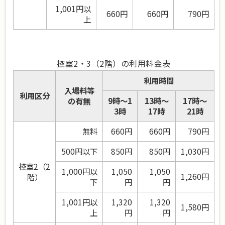
1,001円以
660
円
660
円
790
円
上
控室2・3（2階）の利用料金表
利用時間
入場料等
利用区分
9時～1
13時～
17時～
の有無
3時
17時
21時
無料
660
円
660
円
790
円
500円以下
850
円
850
円
1,030
円
控室2（2
1,000円以
1,050
1,050
1,260
円
階）
下
円
円
1,001円以
1,320
1,320
1,580
円
上
円
円