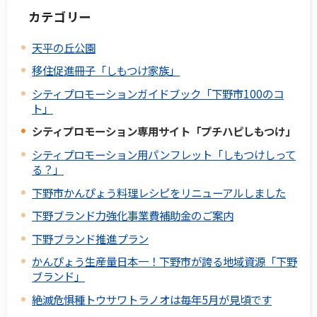
カテゴリー
天平の丘公園
移住促進冊子「しもつけ家族」
シティプロモーションガイドブック「下野市100のコ
ト」
シティプロモーション専用サイト「プチハピしもつけ」
シティプロモーション用パンフレット「しもつけしって
る？」
下野市かんぴょう料理レシピをリニューアルしました
下野ブランド力強化事業費補助金のご案内
下野ブランド推進プラン
かんぴょう生産量日本一！下野市が誇る地域資源「下野
ブランド」
絶滅危惧種トウサワトラノオは毎年5月が見頃です