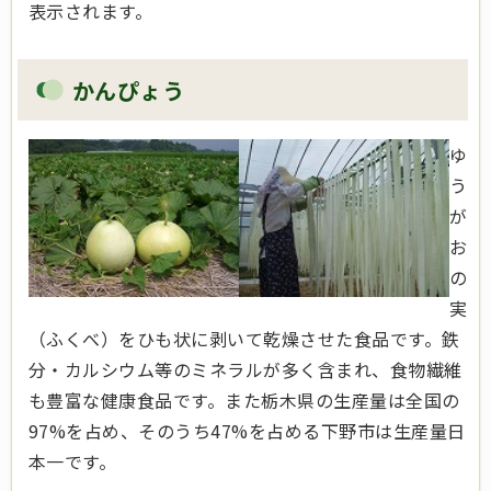
表示されます。
かんぴょう
ゆ
う
が
お
の
実
（ふくべ）をひも状に剥いて乾燥させた食品です。鉄
分・カルシウム等のミネラルが多く含まれ、食物繊維
も豊富な健康食品です。また栃木県の生産量は全国の
97%を占め、そのうち47%を占める下野市は生産量日
本一です。