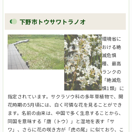
下野市トウサワトラノオ
環境省に
おける絶
滅危惧
種、最高
ランクの
「絶滅危
惧1類」に
指定されています。サクラソウ科の多年草植物で、開
花時期の5月頃には、白く可憐な花を見ることができ
ます。名前の由来は、中国で多く生息することから、
同国を意味する「唐（トウ）」と湿地を表す「サ
ワ」、さらに花の咲き方が「虎の尾」に似ており、こ