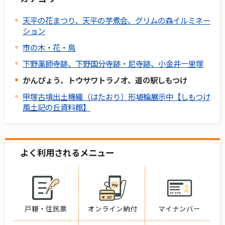
天平の花まつり、天平の芋煮会、グリムの森イルミネー
ション
市の木・花・鳥
下野薬師寺跡、下野国分寺跡・尼寺跡、小金井一里塚
かんぴょう、トウサワトラノオ、道の駅しもつけ
甲塚古墳出土機織（はたおり）形埴輪展示中【しもつけ
風土記の丘資料館】
よく利用されるメニュー
戸籍・住民票
オンライン納付
マイナンバー