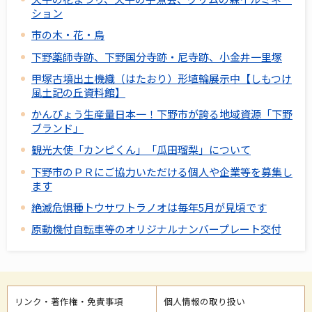
ション
市の木・花・鳥
下野薬師寺跡、下野国分寺跡・尼寺跡、小金井一里塚
甲塚古墳出土機織（はたおり）形埴輪展示中【しもつけ
風土記の丘資料館】
かんぴょう生産量日本一！下野市が誇る地域資源「下野
ブランド」
観光大使「カンピくん」「瓜田瑠梨」について
下野市のＰＲにご協力いただける個人や企業等を募集し
ます
絶滅危惧種トウサワトラノオは毎年5月が見頃です
原動機付自転車等のオリジナルナンバープレート交付
リンク・著作権・免責事項
個人情報の取り扱い