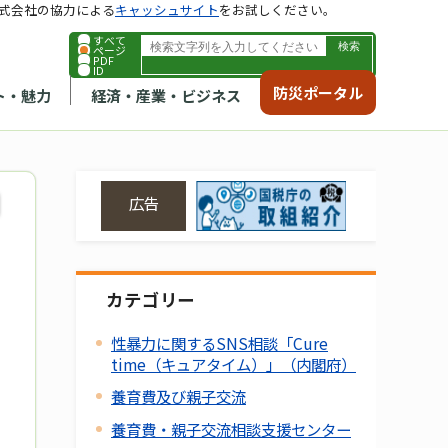
式会社の協力による
キャッシュサイト
をお試しください。
すべて
ページ
PDF
ID
防災ポータル
ト・魅力
経済・産業・ビジネス
広告
カテゴリー
性暴力に関するSNS相談「Cure
time（キュアタイム）」（内閣府）
養育費及び親子交流
養育費・親子交流相談支援センター