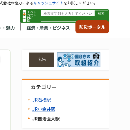
式会社の協力による
キャッシュサイト
をお試しください。
すべて
ページ
PDF
ID
防災ポータル
ト・魅力
経済・産業・ビジネス
広告
カテゴリー
JR石橋駅
JR小金井駅
JR自治医大駅