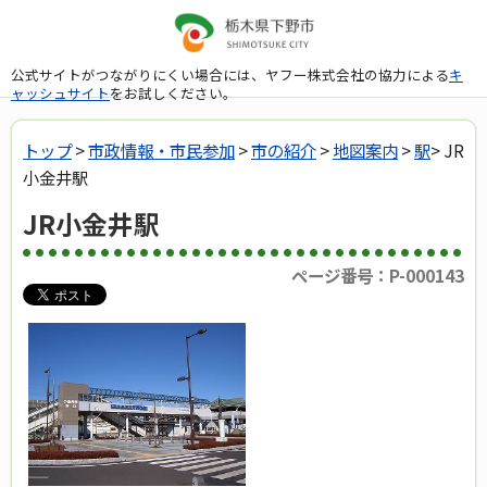
公式サイトがつながりにくい場合には、ヤフー株式会社の協力による
キ
ャッシュサイト
をお試しください。
トップ
>
市政情報・市民参加
>
市の紹介
>
地図案内
>
駅
> JR
小金井駅
JR小金井駅
ページ番号：P-000143