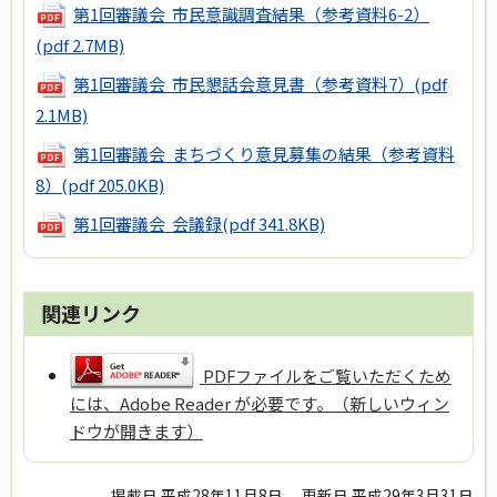
第1回審議会 市民意識調査結果（参考資料6-2）
(pdf 2.7MB)
第1回審議会 市民懇話会意見書（参考資料7）
(pdf
2.1MB)
第1回審議会 まちづくり意見募集の結果（参考資料
8）
(pdf 205.0KB)
第1回審議会 会議録
(pdf 341.8KB)
関連リンク
PDFファイルをご覧いただくため
には、Adobe Reader が必要です。（新しいウィン
ドウが開きます）
掲載日 平成28年11月8日
更新日 平成29年3月31日