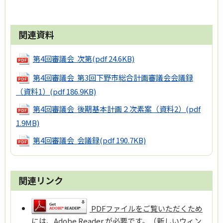
関連資料
第4回審議会 次第
(pdf 24.6KB)
第4回審議会 第3回下野市総合計画審議会会議録
（資料1）
(pdf 186.9KB)
第4回審議会 後期基本計画２次素案（資料2）
(pdf
1.9MB)
第4回審議会 会議録
(pdf 190.7KB)
関連リンク
PDFファイルをご覧いただくため
には、Adobe Reader が必要です。（新しいウィン