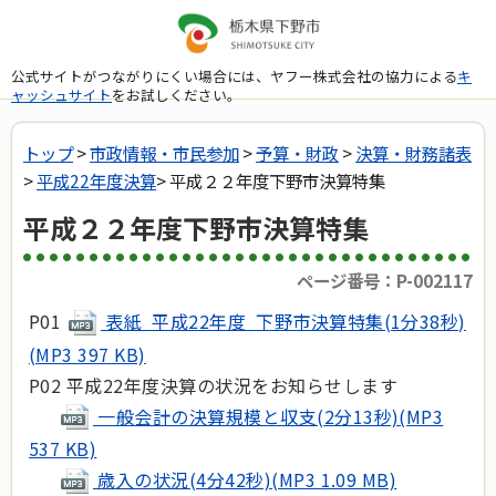
公式サイトがつながりにくい場合には、ヤフー株式会社の協力による
キ
ャッシュサイト
をお試しください。
トップ
>
市政情報・市民参加
>
予算・財政
>
決算・財務諸表
>
平成22年度決算
> 平成２２年度下野市決算特集
平成２２年度下野市決算特集
ページ番号：P-002117
P01
表紙 平成22年度 下野市決算特集(1分38秒)
(MP3 397 KB)
P02 平成22年度決算の状況をお知らせします
一般会計の決算規模と収支(2分13秒)(MP3
537 KB)
歳入の状況(4分42秒)(MP3 1.09 MB)