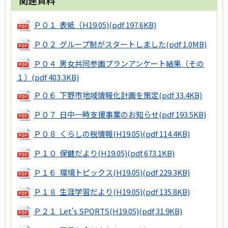
Ｐ０１ 表紙（H19.05)
(pdf 197.6KB)
Ｐ０２ グループ制がスタートしました
(pdf 1.0MB)
Ｐ０４ 男女共同参画プランアンケート結果（その
１）
(pdf 403.3KB)
Ｐ０６ 下野市地域情報化計画を策定
(pdf 33.4KB)
Ｐ０７ 日中一時支援事業のお知らせ
(pdf 193.5KB)
Ｐ０８ くらしの税情報(H19.05)
(pdf 114.4KB)
Ｐ１０ 保健だより(H19.05)
(pdf 673.1KB)
Ｐ１６ 環境トピックス(H19.05)
(pdf 229.3KB)
Ｐ１８ 生涯学習だより(H19.05)
(pdf 135.8KB)
Ｐ２１ Let's SPORTS(H19.05)
(pdf 31.9KB)