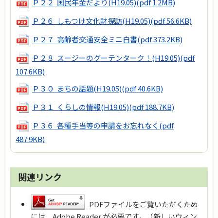
Ｐ２２ 国民年金だより(H19.05)
(pdf 1.2MB)
Ｐ２６ しもつけ文化財探訪(H19.05)
(pdf 56.6KB)
Ｐ２７ 高齢者交通安全ミニ白書
(pdf 373.2KB)
Ｐ２８ スージーのグーテンターク！(H19.05)
(pdf
107.6KB)
Ｐ３０ まちの話題(H19.05)
(pdf 40.6KB)
Ｐ３１ くらしの情報(H19.05)
(pdf 188.7KB)
Ｐ３６ 各種手当等の申請をお忘れなく
(pdf
487.9KB)
関連リンク
PDFファイルをご覧いただくため
には、Adobe Reader が必要です。（新しいウィン