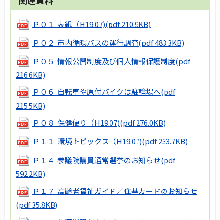
Ｐ０１ 表紙（H19.07)
(pdf 210.9KB)
Ｐ０２ 市内循環バスの運行調査
(pdf 483.3KB)
Ｐ０５ 情報公開制度及び個人情報保護制度
(pdf
216.6KB)
Ｐ０６ 自転車や原付バイクは駐輪場へ
(pdf
215.5KB)
Ｐ０８ 保健便り（H19.07)
(pdf 276.0KB)
Ｐ１１ 環境トピックス（H19.07)
(pdf 233.7KB)
Ｐ１４ 参議院議員通常選挙のお知らせ
(pdf
592.2KB)
Ｐ１７ 高齢者福祉ガイド／住基カードのお知らせ
(pdf 35.8KB)