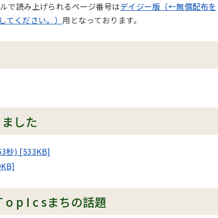
ルで読み上げられるページ番号は
デイジー版（←無償配布を
してください。）
用となっております。
しました
) [533KB]
KB]
t y T o p I c sまちの話題