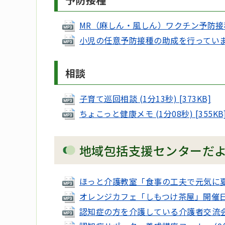
MR（麻しん・風しん）ワクチン予防接種を受
小児の任意予防接種の助成を行っています (1
相談
子育て巡回相談 (1分13秒) [373KB]
ちょこっと健康メモ (1分08秒) [355KB
地域包括支援センターだ
ほっと介護教室「食事の工夫で元気に夏バテ予
オレンジカフェ「しもつけ茶屋」開催日のお知
認知症の方を介護している介護者交流会のお知