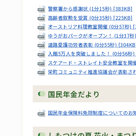
警察署から感謝状 (1分15秒) [383KB]
高齢者叙勲を受賞 (0分35秒) [225KB]
オーストリア料理教室開催 (0分57秒) [3
ゆうがおパークがオープン！ (1分37秒) [
道路愛護功労者表彰 (0分55秒) [304KB
入館5万人を突破しました！ (0分56秒) [
スケアード・ストレイト安全教室を開催しまし
栄町コミュニティ推進協議会が表彰されました
国民年金だより
国民年金保険料免除制度についてのお知らせ (
しもつけの夏 花火・まつ