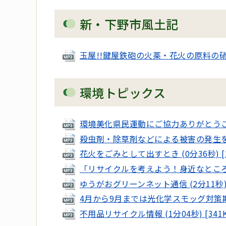
新・下野市風土記
玉屋!!鍵屋鉄砲の火薬・花火の原料の硝酸は、
環境トピックス
環境美化県民運動にご協力ありがとうございま
殺虫剤・除草剤などによる被害の発生を防ぐた
花火をごみとして出すとき (0分36秒) [2
「リサイクルを考えよう！身近なところのリ
ゆうがおグリーンネット通信 (2分11秒) [
4月から9月までは光化学スモッグ対策期間 (
不用品リサイクル情報 (1分04秒) [341K