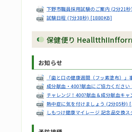
下野市職員採用試験のご案内 (2分21秒) [
試験日程 (7分38秒) [1880KB]
保健便り HealltthIInfforr
お知らせ
「歯と口の健康週間（フッ素塗布）」事業 (1
成分献血・400?献血にご協力ください！ (0
チャレンジ！400?献血＆成分献血キャンペー
熱中症に気を付けましょう (2分05秒) [5
しもつけ健康マイレージ 記念品交換スタート 
予防接種