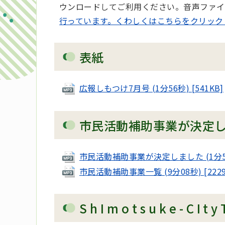
ウンロードしてご利用ください。音声ファイ
行っています。くわしくはこちらをクリック
表紙
広報しもつけ7月号 (1分56秒) [541KB]
市民活動補助事業が決定
市民活動補助事業が決定しました (1分53秒
市民活動補助事業一覧 (9分08秒) [2229
S h I m o t s u k e - C I 