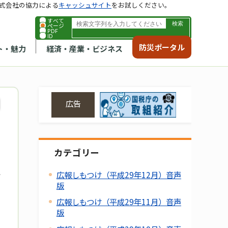
式会社の協力による
キャッシュサイト
をお試しください。
すべて
ページ
PDF
ID
防災ポータル
ト・魅力
経済・産業・ビジネス
広告
カテゴリー
広報しもつけ（平成29年12月）音声
版
広報しもつけ（平成29年11月）音声
版