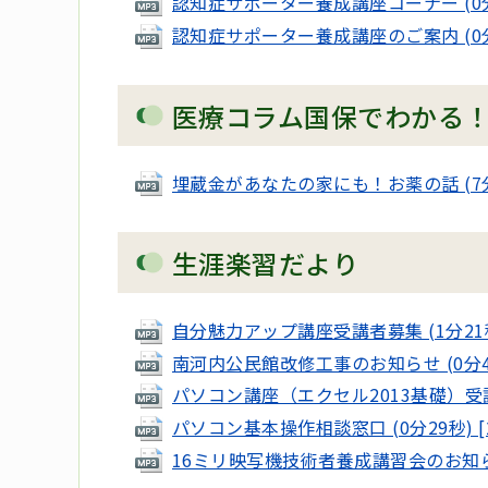
認知症サポーター養成講座コーナー (0分48
認知症サポーター養成講座のご案内 (0分57
医療コラム国保でわかる
埋蔵金があなたの家にも！お薬の話 (7分01
生涯楽習だより
自分魅力アップ講座受講者募集 (1分21秒) 
南河内公民館改修工事のお知らせ (0分41秒
パソコン講座（エクセル2013基礎）受講者募
パソコン基本操作相談窓口 (0分29秒) [2
16ミリ映写機技術者養成講習会のお知らせ (