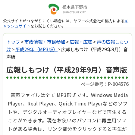
公式サイトがつながりにくい場合には、ヤフー株式会社の協力による
キ
ャッシュサイト
をお試しください。
トップ
>
市政情報・市民参加
>
広報・広聴
>
声の広報しもつ
け
>
平成29年（MP3版）
> 広報しもつけ（平成29年9月）音
声版
広報しもつけ（平成29年9月）音声版
ページ番号：P-004576
音声ファイルは全て MP3形式です。Windows Media
Player、Real Player、Quick Time Playerなどのソフ
トや、デジタルオーディオプレイヤーなどで再生する
ことができます。現在お使いのパソコンに再生用ソフ
トがある場合は、リンク部分をクリックすると再生が