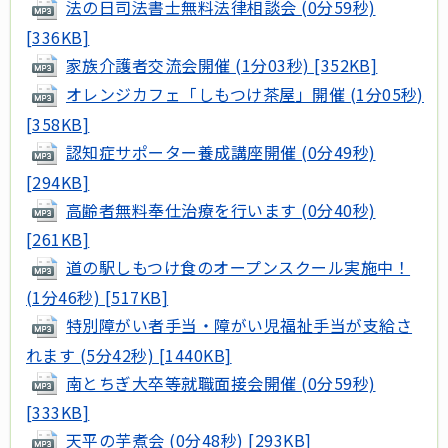
法の日司法書士無料法律相談会 (0分59秒)
[336KB]
家族介護者交流会開催 (1分03秒) [352KB]
オレンジカフェ「しもつけ茶屋」開催 (1分05秒)
[358KB]
認知症サポーター養成講座開催 (0分49秒)
[294KB]
高齢者無料奉仕治療を行います (0分40秒)
[261KB]
道の駅しもつけ食のオープンスクール実施中！
(1分46秒) [517KB]
特別障がい者手当・障がい児福祉手当が支給さ
れます (5分42秒) [1440KB]
南とちぎ大卒等就職面接会開催 (0分59秒)
[333KB]
天平の芋煮会 (0分48秒) [293KB]