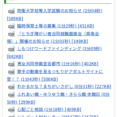
防衛大学校等入学試験のお知らせ (2分04秒)
[589KB]
臨時保育士等の募集 (1分29秒) [451KB]
「とちぎ障がい者合同就職面接会（県南会
場）」開催のお知らせ (1分03秒) [349KB]
しもつけワードファインディング (3分09秒)
[842KB]
男女共同参画宣言都市 (1分16秒) [402KB]
歌手の動画を見るつもりがアダルトサイトに
登！？ (1分43秒) [506KB]
わかるかな？まちがいさがし (0分31秒) [227KB]
ふれあい館・ゆうゆう館・きらら館 休館日 (0分
50秒) [299KB]
心配ごと相談 (1分18秒) [409KB]
シルバー人材センター (0分37秒) [247KB]