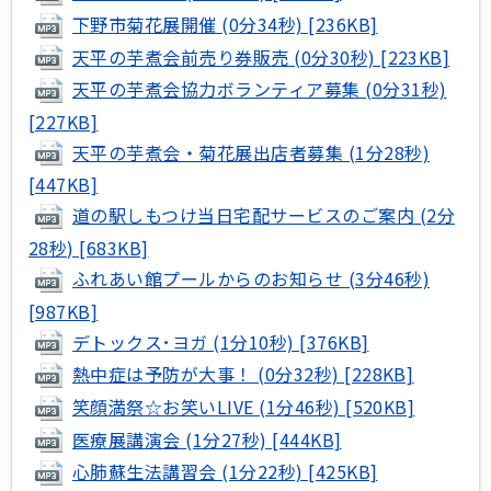
下野市菊花展開催 (0分34秒) [236KB]
天平の芋煮会前売り券販売 (0分30秒) [223KB]
天平の芋煮会協力ボランティア募集 (0分31秒)
[227KB]
天平の芋煮会・菊花展出店者募集 (1分28秒)
[447KB]
道の駅しもつけ当日宅配サービスのご案内 (2分
28秒) [683KB]
ふれあい館プールからのお知らせ (3分46秒)
[987KB]
デトックス･ヨガ (1分10秒) [376KB]
熱中症は予防が大事！ (0分32秒) [228KB]
笑顔満祭☆お笑いLIVE (1分46秒) [520KB]
医療展講演会 (1分27秒) [444KB]
心肺蘇生法講習会 (1分22秒) [425KB]