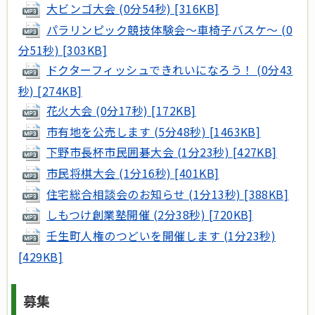
大ビンゴ大会 (0分54秒) [316KB]
パラリンピック競技体験会～車椅子バスケ～ (0
分51秒) [303KB]
ドクターフィッシュできれいになろう！ (0分43
秒) [274KB]
花火大会 (0分17秒) [172KB]
市有地を公売します (5分48秒) [1463KB]
下野市長杯市民囲碁大会 (1分23秒) [427KB]
市民将棋大会 (1分16秒) [401KB]
住宅総合相談会のお知らせ (1分13秒) [388KB]
しもつけ創業塾開催 (2分38秒) [720KB]
壬生町人権のつどいを開催します (1分23秒)
[429KB]
募集