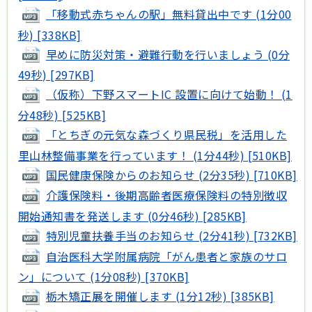
「移動式赤ちゃんの駅」無料貸出中です (1分00
秒) [338KB]
早めに防災対策・避難行動を行いましょう (0分
49秒) [297KB]
（仮称）下野スマートIC 設置に向けて始動！ (1
分48秒) [525KB]
「とちぎの元気な森づくり県民税」を活用した
里山林整備事業を行っています！ (1分44秒) [510KB]
国民健康保険からのお知らせ (2分35秒) [710KB]
介護保険料・後期高齢者医療保険料の特別徴収
開始通知書を発送します (0分46秒) [285KB]
特別児童扶養手当のお知らせ (2分41秒) [732KB]
自治医科大学附属病院「がん患者と家族のサロ
ン」について (1分08秒) [370KB]
栃木矯正展を開催します (1分12秒) [385KB]