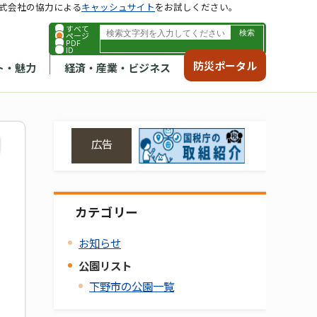
式会社の協力による
キャッシュサイト
をお試しください。
すべて
ページ
PDF
ID
防災ポータル
ト・魅力
経済・産業・ビジネス
広告
カテゴリー
お知らせ
公園リスト
下野市の公園一覧