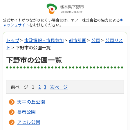
公式サイトがつながりにくい場合には、ヤフー株式会社の協力による
キ
ャッシュサイト
をお試しください。
トップ
>
市政情報・市民参加
>
都市計画
>
公園
>
公園リス
ト
> 下野市の公園一覧
下野市の公園一覧
前ページ
1
2
3
次ページ
天平の丘公園
蔓巻公園
アヒル公園