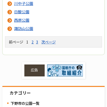
川中子公園
日酸公園
西原公園
諏訪山公園
前ページ
1
2
3
次ページ
広告
カテゴリー
下野市の公園一覧