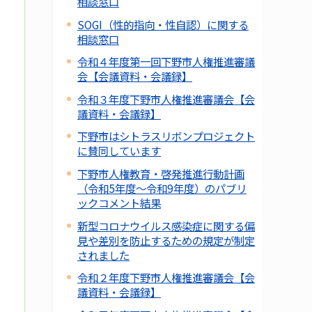
相談窓口
SOGI（性的指向・性自認）に関する
相談窓口
令和４年度第一回下野市人権推進審議
会【会議資料・会議録】
令和３年度下野市人権推進審議会【会
議資料・会議録】
下野市はシトラスリボンプロジェクト
に賛同しています
下野市人権教育・啓発推進行動計画
（令和5年度～令和9年度）のパブリ
ックコメント結果
新型コロナウイルス感染症に関する偏
見や差別を防止するための規定が制定
されました
令和２年度下野市人権推進審議会【会
議資料・会議録】