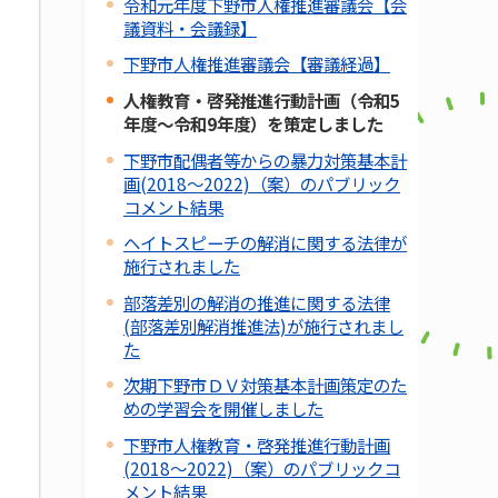
令和元年度下野市人権推進審議会【会
議資料・会議録】
下野市人権推進審議会【審議経過】
人権教育・啓発推進行動計画（令和5
年度～令和9年度）を策定しました
下野市配偶者等からの暴力対策基本計
画(2018～2022)（案）のパブリック
コメント結果
ヘイトスピーチの解消に関する法律が
施行されました
部落差別の解消の推進に関する法律
(部落差別解消推進法)が施行されまし
た
次期下野市ＤＶ対策基本計画策定のた
めの学習会を開催しました
下野市人権教育・啓発推進行動計画
(2018～2022)（案）のパブリックコ
メント結果