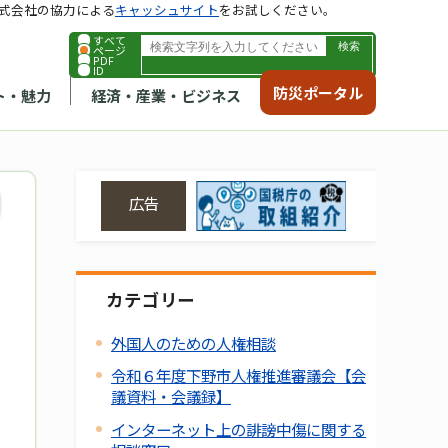
式会社の協力による
キャッシュサイト
をお試しください。
すべて
ページ
PDF
ID
防災ポータル
ト・魅力
経済・産業・ビジネス
広告
カテゴリー
外国人のための人権相談
令和６年度下野市人権推進審議会【会
議資料・会議録】
インターネット上の誹謗中傷に関する