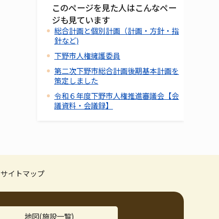
このページを見た人はこんなペー
ジも見ています
総合計画と個別計画（計画・方針・指
針など)
下野市人権擁護委員
第二次下野市総合計画後期基本計画を
策定しました
令和６年度下野市人権推進審議会【会
議資料・会議録】
サイトマップ
地図(施設一覧)